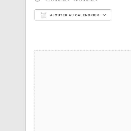
AJOUTER AU CALENDRIER
Télécharger ICS
Calendrier Google
iCalendar
Office 365
Outlook Live