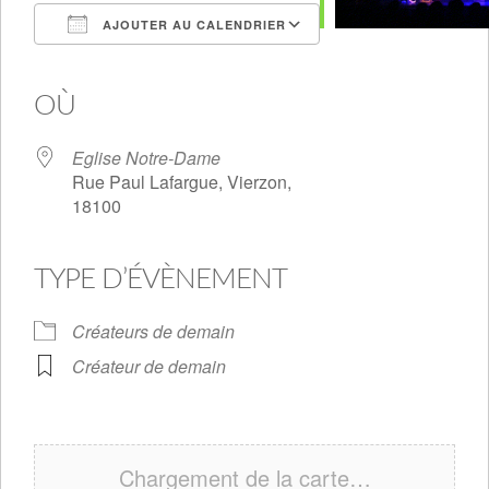
AJOUTER AU CALENDRIER
Télécharger ICS
Calendrier Google
iCalendar
Office 365
Outlook Live
OÙ
Eglise Notre-Dame
Rue Paul Lafargue, Vierzon,
18100
TYPE D’ÉVÈNEMENT
Créateurs de demain
Créateur de demain
Chargement de la carte…