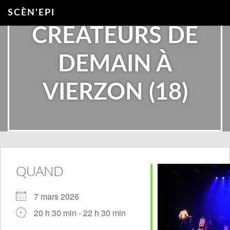
SCÈN'EPI
CRÉATEURS DE
DEMAIN À
VIERZON (18)
QUAND
7 mars 2026
20 h 30 min - 22 h 30 min